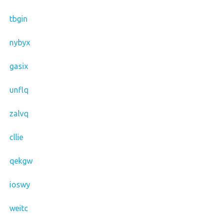
tbgin
nybyx
gasix
unflq
zalvq
cllie
qekgw
ioswy
weitc