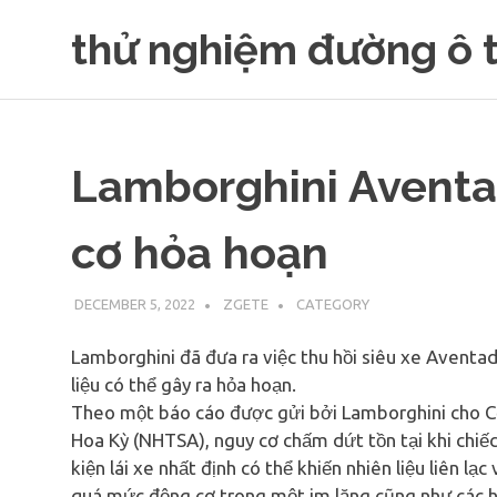
Skip
thử nghiệm đường ô 
to
content
Lamborghini Aventad
cơ hỏa hoạn
DECEMBER 5, 2022
ZGETE
CATEGORY
Lamborghini đã đưa ra việc thu hồi siêu xe Aventa
liệu có thể gây ra hỏa hoạn.
Theo một báo cáo được gửi bởi Lamborghini cho C
Hoa Kỳ (NHTSA), nguy cơ chấm dứt tồn tại khi chiếc 
kiện lái xe nhất định có thể khiến nhiên liệu liên l
quá mức động cơ trong một im lặng cũng như các h