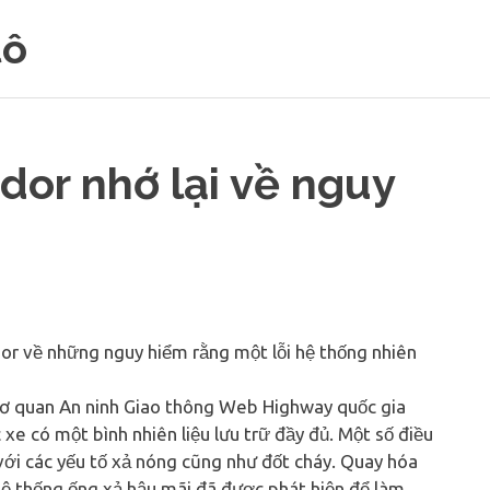
tô
or nhớ lại về nguy
dor về những nguy hiểm rằng một lỗi hệ thống nhiên
ơ quan An ninh Giao thông Web Highway quốc gia
xe có một bình nhiên liệu lưu trữ đầy đủ. Một số điều
ạc với các yếu tố xả nóng cũng như đốt cháy. Quay hóa
ệ thống ống xả hậu mãi đã được phát hiện để làm