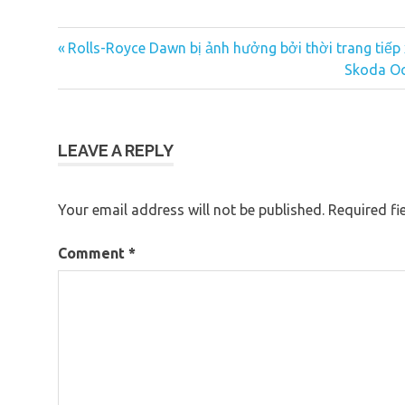
Previous
Rolls-Royce Dawn bị ảnh hưởng bởi thời trang tiếp
Post
Post:
Next
Skoda Oc
navigation
Post:
LEAVE A REPLY
Your email address will not be published.
Required fi
Comment
*