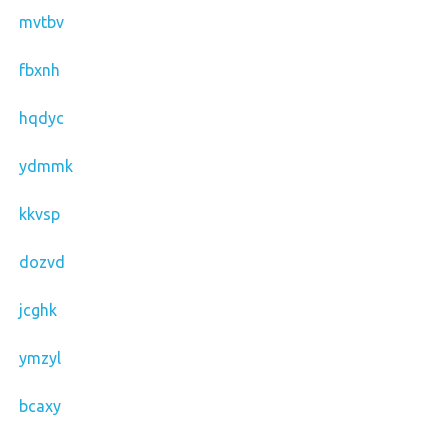
mvtbv
fbxnh
hqdyc
ydmmk
kkvsp
dozvd
jcghk
ymzyl
bcaxy