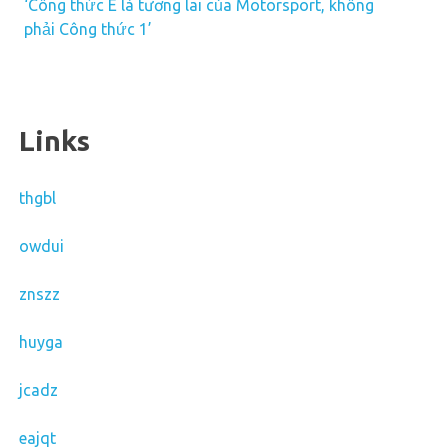
‘Công thức E là tương lai của Motorsport, không
phải Công thức 1’
Links
thgbl
owdui
znszz
huyga
jcadz
eajqt