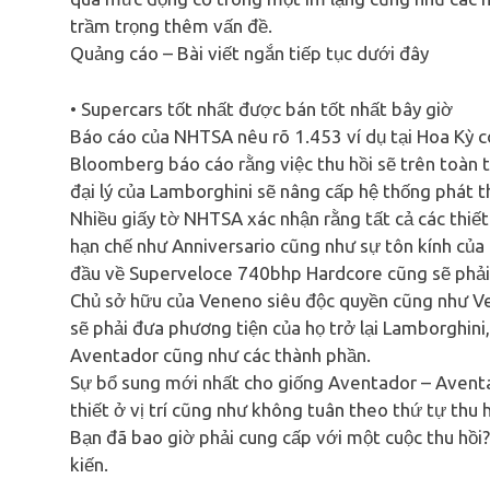
trầm trọng thêm vấn đề.
Quảng cáo – Bài viết ngắn tiếp tục dưới đây
• Supercars tốt nhất được bán tốt nhất bây giờ
Báo cáo của NHTSA nêu rõ 1.453 ví dụ tại Hoa Kỳ c
Bloomberg báo cáo rằng việc thu hồi sẽ trên toàn th
đại lý của Lamborghini sẽ nâng cấp hệ thống phát thả
Nhiều giấy tờ NHTSA xác nhận rằng tất cả các thiế
hạn chế như Anniversario cũng như sự tôn kính của 
đầu về Superveloce 740bhp Hardcore cũng sẽ phải 
Chủ sở hữu của Veneno siêu độc quyền cũng như Ve
sẽ phải đưa phương tiện của họ trở lại Lamborghini,
Aventador cũng như các thành phần.
Sự bổ sung mới nhất cho giống Aventador – Aventa
thiết ở vị trí cũng như không tuân theo thứ tự thu h
Bạn đã bao giờ phải cung cấp với một cuộc thu hồi?
kiến.