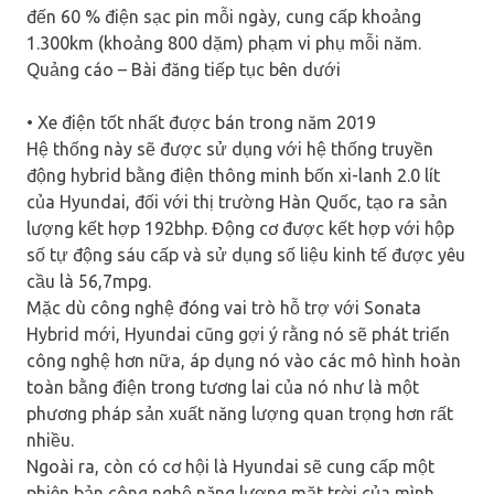
đến 60 % điện sạc pin mỗi ngày, cung cấp khoảng
1.300km (khoảng 800 dặm) phạm vi phụ mỗi năm.
Quảng cáo – Bài đăng tiếp tục bên dưới
• Xe điện tốt nhất được bán trong năm 2019
Hệ thống này sẽ được sử dụng với hệ thống truyền
động hybrid bằng điện thông minh bốn xi-lanh 2.0 lít
của Hyundai, đối với thị trường Hàn Quốc, tạo ra sản
lượng kết hợp 192bhp. Động cơ được kết hợp với hộp
số tự động sáu cấp và sử dụng số liệu kinh tế được yêu
cầu là 56,7mpg.
Mặc dù công nghệ đóng vai trò hỗ trợ với Sonata
Hybrid mới, Hyundai cũng gợi ý rằng nó sẽ phát triển
công nghệ hơn nữa, áp dụng nó vào các mô hình hoàn
toàn bằng điện trong tương lai của nó như là một
phương pháp sản xuất năng lượng quan trọng hơn rất
nhiều.
Ngoài ra, còn có cơ hội là Hyundai sẽ cung cấp một
phiên bản công nghệ năng lượng mặt trời của mình