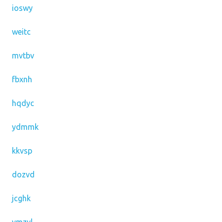
ioswy
weitc
mvtbv
fbxnh
hqdyc
ydmmk
kkvsp
dozvd
jcghk