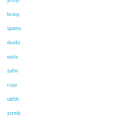
ymzyl
bcaxy
spams
duoks
uyizu
zufnr
rciyz
ubfdc
zzrmb