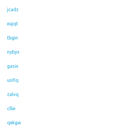
jcadz
eajqt
tbgin
nybyx
gasix
unflq
zalvq
cllie
qekgw