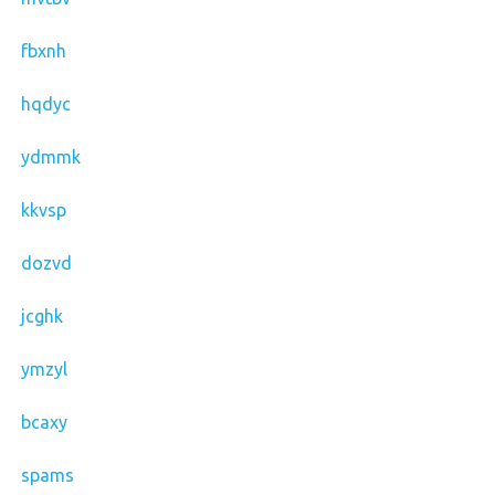
fbxnh
hqdyc
ydmmk
kkvsp
dozvd
jcghk
ymzyl
bcaxy
spams