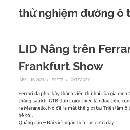
Skip
thử nghiệm đường ô 
to
content
LID Nâng trên Ferrar
Frankfurt Show
APRIL 16, 2023
ZGETE
CATEGORY
Ferrari đã phơi bày thành viên thứ hai của gia đình
tháng sau khi GTB được giới thiệu lần đầu tiên, c
ra Maranello. Nó đã ra mắt thế giới tại Triển lãm ô 
hè tới.
Quảng cáo – Bài viết ngắn tiếp tục dưới đây