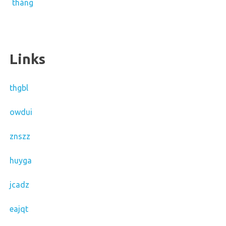
tháng
Links
thgbl
owdui
znszz
huyga
jcadz
eajqt