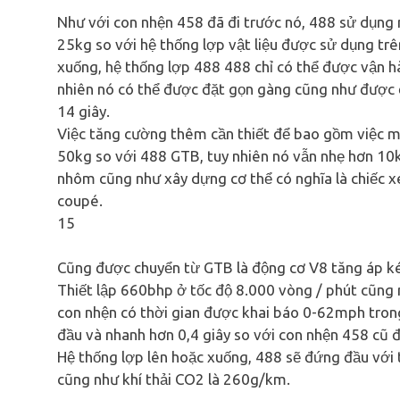
Như với con nhện 458 đã đi trước nó, 488 sử dụng 
25kg so với hệ thống lợp vật liệu được sử dụng trê
xuống, hệ thống lợp 488 488 chỉ có thể được vận hàn
nhiên nó có thể được đặt gọn gàng cũng như được 
14 giây.
Việc tăng cường thêm cần thiết để bao gồm việc mấ
50kg so với 488 GTB, tuy nhiên nó vẫn nhẹ hơn 10
nhôm cũng như xây dựng cơ thể có nghĩa là chiếc xe
coupé.
15
Cũng được chuyển từ GTB là động cơ V8 tăng áp kép
Thiết lập 660bhp ở tốc độ 8.000 vòng / phút cũn
con nhện có thời gian được khai báo 0-62mph tron
đầu và nhanh hơn 0,4 giây so với con nhện 458 cũ 
Hệ thống lợp lên hoặc xuống, 488 sẽ đứng đầu với
cũng như khí thải CO2 là 260g/km.