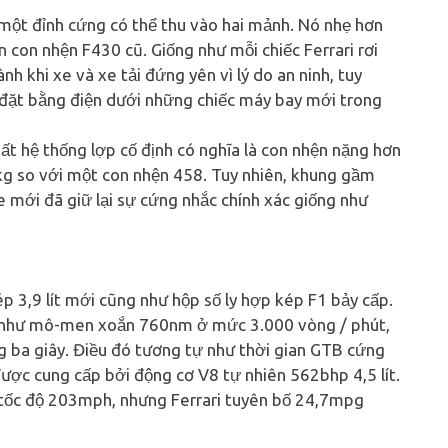
một đỉnh cứng có thể thu vào hai mảnh. Nó nhẹ hơn
n con nhện F430 cũ. Giống như mỗi chiếc Ferrari rơi
h khi xe và xe tải đứng yên vì lý do an ninh, tuy
đặt bằng điện dưới những chiếc máy bay mới trong
t hệ thống lợp cố định có nghĩa là con nhện nặng hơn
kg so với một con nhện 458. Tuy nhiên, khung gầm
 mới đã giữ lại sự cứng nhắc chính xác giống như
 3,9 lít mới cũng như hộp số ly hợp kép F1 bảy cấp.
g như mô-men xoắn 760nm ở mức 3.000 vòng / phút,
g ba giây. Điều đó tương tự như thời gian GTB cứng
được cung cấp bởi động cơ V8 tự nhiên 562bhp 4,5 lít.
 tốc độ 203mph, nhưng Ferrari tuyên bố 24,7mpg