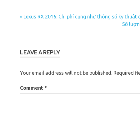
Previous
Lexus RX 2016: Chi phí cũng như thông số kỹ thuật đ
Post
Post:
Next
Số lượn
navigation
Post:
LEAVE A REPLY
Your email address will not be published.
Required fi
Comment
*