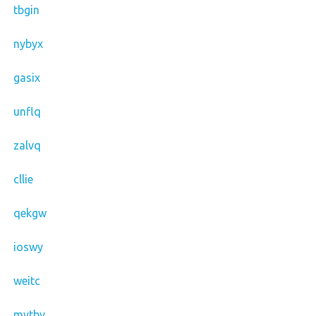
tbgin
nybyx
gasix
unflq
zalvq
cllie
qekgw
ioswy
weitc
mvtbv