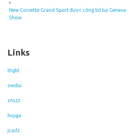
New Corvette Grand Sport được công bố tại Geneva
Show
Links
thgbl
owdui
znszz
huyga
jcadz