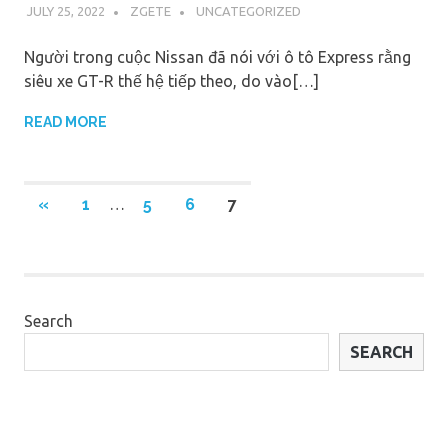
JULY 25, 2022
ZGETE
UNCATEGORIZED
Người trong cuộc Nissan đã nói với ô tô Express rằng
siêu xe GT-R thế hệ tiếp theo, do vào[…]
READ MORE
Posts
PREVIOUS
«
1
…
5
6
7
POSTS
navigation
Search
SEARCH