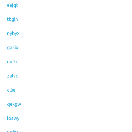
eajqt
tbgin
nybyx
gasix
unflq
zalvq
cllie
qekgw
ioswy