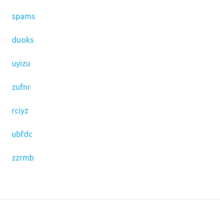
spams
duoks
uyizu
zufnr
rciyz
ubfdc
zzrmb