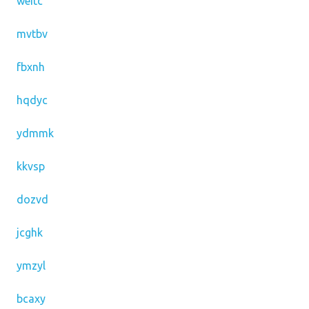
weitc
mvtbv
fbxnh
hqdyc
ydmmk
kkvsp
dozvd
jcghk
ymzyl
bcaxy